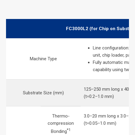
FC3000L2 (for Chip on Substrat
Line configuration: lo
unit, chip loader, pac
Machine Type
Fully automatic mach
capability using two 
125–250 mm long x 40–9
Substrate Size (mm)
(t=0.2–1.0 mm)
Thermo-
3.0–20 mm long x 3.0–20
compression
(t=0.05–1.0 mm)
*1
Bonding