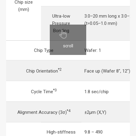
Chip size
(mm)
Ultra-low
3.0–20 mm long x 3.0–20
Pressure
(t=0.05–1.0 mm)
Bonding
scroll
Chip Type
Wafer: 1
*2
Chip Orientation
Face up (Wafer 8", 12")
*3
Cycle Time
1.8 sec/chip
*4
Alignment Accuracy (3σ)
±2μm (X,Y)
High-stiffness
9.8 – 490