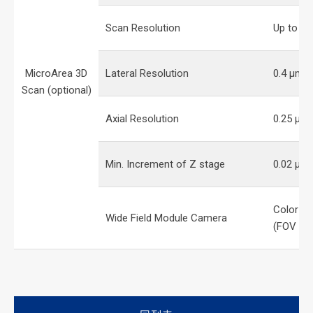
Scan Resolution
Up to 10
MicroArea 3D
Lateral Resolution
0.4 μm
Scan (optional)
Axial Resolution
0.25 μm
Min. Increment of Z stage
0.02 μm
Color C
Wide Field Module Camera
(FOV 40