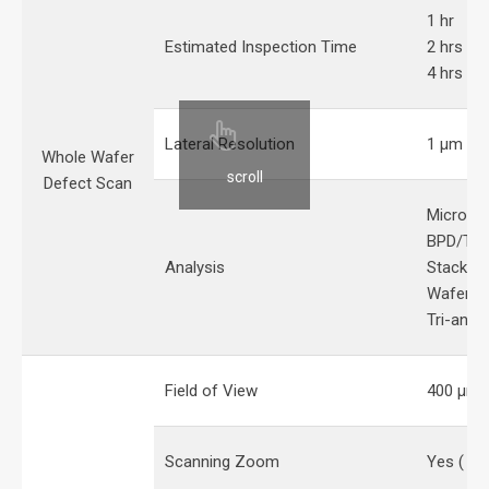
1 hr @
Estimated Inspection Time
2 hrs @6
4 hrs @8
Lateral Resolution
1 μm
Whole Wafer
scroll
Defect Scan
MicroPip
BPD/TED
Analysis
Stacking
Wafer Yi
Tri-angl
Field of View
400 μm 
Scanning Zoom
Yes ( 1x 