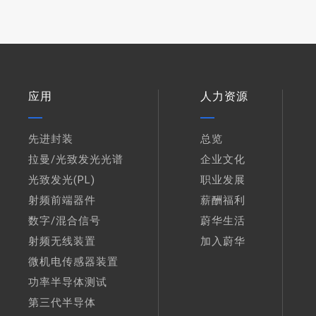
应用
人力资源
先进封装
总览
拉曼/光致发光光谱
企业文化
光致发光(PL)
职业发展
射频前端器件
薪酬福利
数字/混合信号
蔚华生活
射频无线装置
加入蔚华
微机电传感器装置
功率半导体测试
第三代半导体