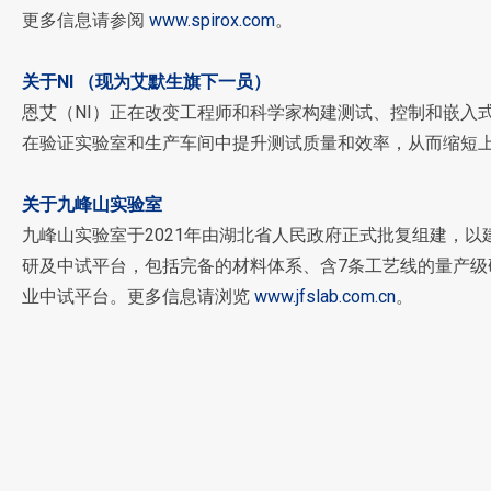
更多信息请参阅
www.spirox.com
。
关于NI （现为艾默生旗下一员）
恩艾（NI）正在改变工程师和科学家构建测试、控制和嵌入
在验证实验室和生产车间中提升测试质量和效率，从而缩短
关于九峰山实验室
九峰山实验室于2021年由湖北省人民政府正式批复组建，
研及中试平台，包括完备的材料体系、含7条工艺线的量产级
业中试平台。更多信息请浏览
www.jfslab.com.cn
。