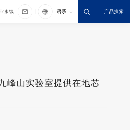
业永续
语系
产品搜索
与九峰山实验室提供在地芯