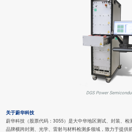
DGS Power Semiconduc
关于蔚华科技
蔚华科技（股票代码：3055）是大中华地区测试、封装、
品牌横跨封测、光学、雷射与材料检测多领域，致力于提供前