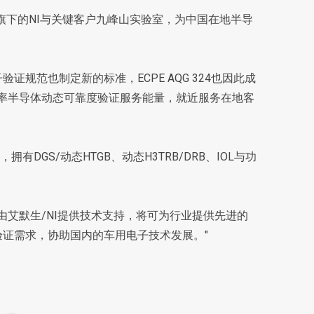
生旗下的NI与关键客户九峰山实验室，为中国在地半导
范也制定新的标准，ECPE AQG 324也因此成
功率半导体动态可靠度验证服务能量，就近服务在地客
S/动态HTGB、动态H3TRB/DRB、IOL与功
并由艾默生/NI提供技术支持，将可为行业提供先进的
证需求，协助国内的车用电子技术发展。"