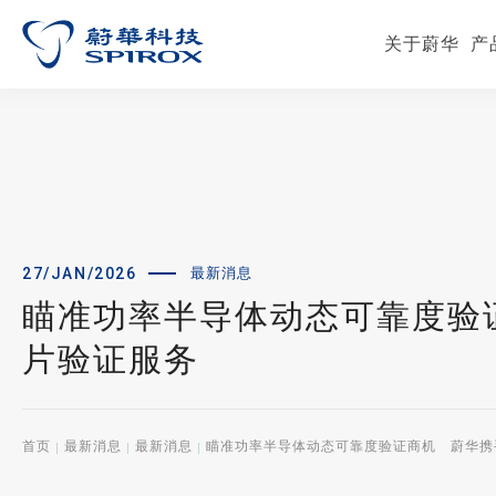
关于蔚华
产
27/JAN/2026
最新消息
瞄准功率半导体动态可靠度验证
片验证服务
首页
最新消息
最新消息
瞄准功率半导体动态可靠度验证商机 蔚华携手