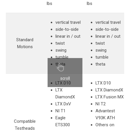
lbs
lbs
vertical travel
vertical travel
side-to-side
side-to-side
linear in / out
linear in / out
Standard
twist
twist
Motions
swing
swing
tumble
tumble
theta
theta
scroll
LTX D10
LTX D10
LTX
LTX DiamondX
DiamondX
LTX Fusion MX
LTX DxV
NI T2
NI T1
Advantest
Eagle
V93K ATH
Compatible
ETS300
Others on
Testheads