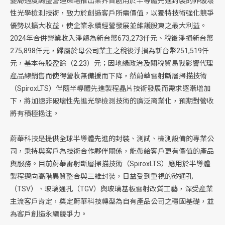
變局適度調整營運策略推出業界首創用於半導體先進封裝的非破壞
性光學檢測技術，致力於創造客戶所需價值，以獨特技術強化競爭
優勢以擴大收益，使企業永續經營發展並維護股東之最大利益。
2024年合併營業收入淨額為新台幣673,273仟元、稅後淨損新台幣
275,898仟元，歸屬於母公司業主之稅後淨損為新台幣251,519仟
元，基本每股盈餘（2.23）元；因地緣政治及關稅貿易戰影響代理
產品線銷售而使得營收無備援而下降，然蔚華雷射斷層掃描技術
（SpiroxLTS）伴隨半導體先進製程晶片技術發展而需求逐漸增加
下，將加速非破壞性先進光學檢測技術的廣泛商業化，預期對營收
將有積極挹注。
蔚華科技是提供全球半導體先進的封裝、測試、檢測設備的專業公
司，秉持與客戶為技術合作夥伴關係，能帶給客戶更有價值的產品
與服務。目前蔚華雷射斷層掃描技術（SpiroxLTS）應用於半導體
製程邁向高階異質整合與三維封裝，日益受到重視的矽通孔
（TSV）、玻璃通孔（TGV）與玻璃基板雷射改質工藝，深受產業
主流客戶肯定，奠定蔚華科技轉型為自有產品公司之穩固基礎，並
為客戶創造永續競爭力。