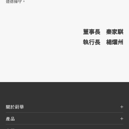
道德操守。
董事長 秦家騏
執行長 楊燿州
關於蔚華
產品