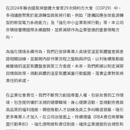
在2024年聯合國氣候變遷大會第29次締約方大會（COP29）中，
多項議題聚焦於能源轉型與氣候行動，例如「建構因應全球能源轉
型的新型電力系統能力」及「強化中小企業氣候行動」等。本公司
亦積極響應國際永續趨勢，並將減碳作為企業營運的重要策略方
向。
為強化環境永續作為，我們已安排專責人員接受溫室氣體盤查與查
證相關訓練，並展開內部作業流程之盤點與評估，以利後續推動組
織層級的溫室氣體盤查與第三方查證。未來，我們將據以制定減碳
目標與政策，規劃具體的溫室氣體減量行動藍圖，落實企業對氣候
責任的承諾。
在企業社會責任，我們不斷努力創造尊重人權、包容友善的工作環
境，包含提供優於法規的健康職場、身心健康活動，並規劃完善與
高品質的福利措施，積極推動人才訓練及員工多向職涯發展，吸引
更多專業人才加入。在公司治理面上，持續遵循《RBA責任商業聯
盟行動準則》，強化透明度和責任制度，確保企業運營的合規性和