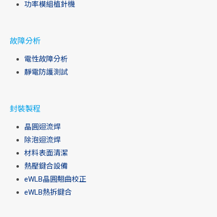
功率模組植針機
故障分析
電性故障分析
靜電防護測試
封裝製程
晶圓迴流焊
除泡迴流焊
材料表面清潔
熱壓鍵合設備
eWLB晶圓翹曲校正
eWLB熱拆鍵合