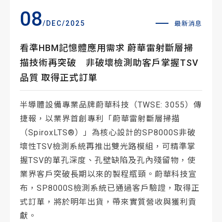
08
/DEC/2025
最新消息
看準HBM記憶體應用需求 蔚華雷射斷層掃
描技術再突破 非破壞檢測助客戶掌握TSV
品質 取得正式訂單
半導體設備專業品牌蔚華科技（TWSE: 3055）傳
捷報，以業界首創專利「蔚華雷射斷層掃描
（SpiroxLTS®）」為核心設計的SP8000S非破
壞性TSV檢測系統再推出雙光路模組，可精準掌
握TSV的單孔深度、孔壁缺陷及孔內殘留物，使
業界客戶突破長期以來的製程瓶頸。蔚華科技宣
布，SP8000S檢測系統已通過客戶驗證，取得正
式訂單，將於明年出貨，帶來實質營收與獲利貢
獻。