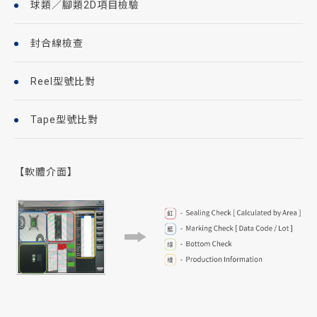
球類／腳類2D項目檢驗
封合線檢查
Reel型號比對
Tape型號比對
【軟體介面】