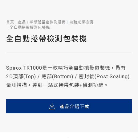
首頁
產品
半導體量產檢測設備
自動光學檢測
全自動捲帶檢測包裝機
全自動捲帶檢測包裝機
Spirox TR1000是一款精巧全自動捲帶包裝機，帶有
2D頂部(Top) / 底部(Bottom) / 密封後(Post Sealing)
量測掃描，達到一站式捲帶包裝+檢測功能。
產品介紹下載