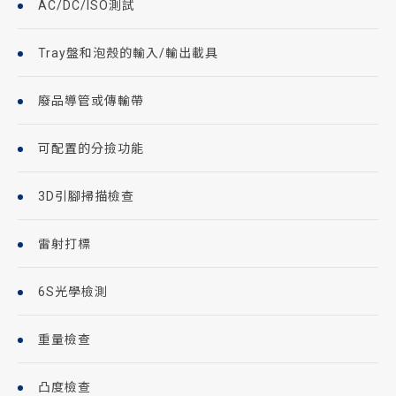
AC/DC/ISO測試
Tray盤和泡殼的輸入/輸出載具
廢品導管或傳輸帶
可配置的分撿功能
3D引腳掃描檢查
雷射打標
6S光學檢測
重量檢查
凸度檢查