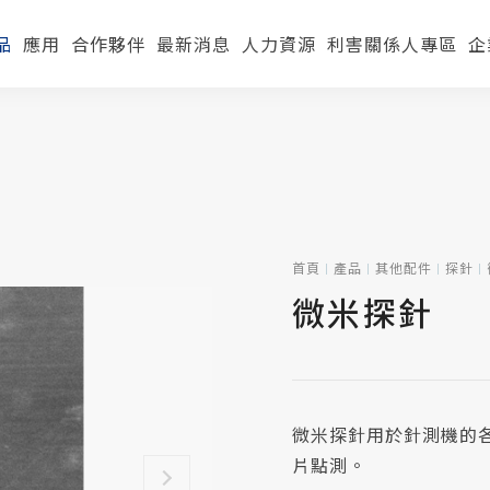
品
應用
合作夥伴
最新消息
人力資源
利害關係人專區
企
首頁
產品
其他配件
探針
微米探針
微米探針用於針測機的各種電
片點測。