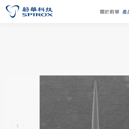
關於蔚華
產