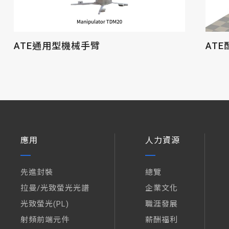
ATE通用型機械手臂
AT
應用
人力資源
先進封裝
總覽
拉曼/光致螢光光譜
企業文化
光致螢光(PL)
職涯發展
射頻前端元件
薪酬福利